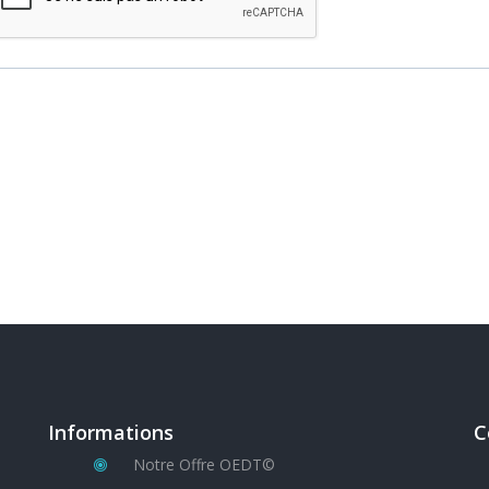
Informations
C
Notre Offre OEDT©