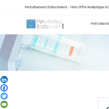
Perturbateurs Endocriniens - 1ère Offre Analytique à D
PERTURBATE