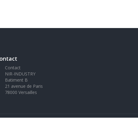
ontact
Contact
NIR-INDUSTRY
Batiment B
21 avenue de Paris
78000 Versailles