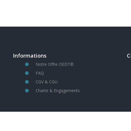
Informations
C
Notre Offre OEDT©
FAQ
CGV & CGU
Charte & Engagements
© Copyright NIR-INDUSTRY