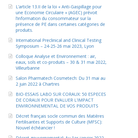
L’article 13.II de la loi « Anti-Gaspillage pour
une Economie Circulaire » (AGEC) prévoit
l’information du consommateur sur la
présence de PE dans certaines catégories de
produits.
International Preclinical and Clinical Testing
Symposium – 24-25-26 mai 2023, Lyon
Colloque Analyse et Environnement : air,
eaux, sols et co-produits – 30 & 31 mai 2022,
Villeurbanne
Salon Pharmatech Cosmetech: Du 31 mai au
2 juin 2022 à Chartres
BIO-ESSAIS LABO SUR CORAUX: 50 ESPECES
DE CORAUX POUR EVALUER L’IMPACT
ENVIRONNEMENTAL DE VOS PRODUITS
Décret français socle commun des Matières
Fertilisantes et Supports de Culture (MFSC):
Nouvel échéancier !
Décret gouvernemental: Au 1er janvier 2022,