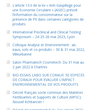
L’article 13.II de la loi « Anti-Gaspillage pour
une Economie Circulaire » (AGEC) prévoit
l’information du consommateur sur la
présence de PE dans certaines catégories de
produits.
International Preclinical and Clinical Testing
Symposium – 24-25-26 mai 2023, Lyon
Colloque Analyse et Environnement : air,
eaux, sols et co-produits – 30 & 31 mai 2022,
Villeurbanne
Salon Pharmatech Cosmetech: Du 31 mai au
2 juin 2022 à Chartres
BIO-ESSAIS LABO SUR CORAUX: 50 ESPECES
DE CORAUX POUR EVALUER L’IMPACT
ENVIRONNEMENTAL DE VOS PRODUITS
Décret français socle commun des Matières
Fertilisantes et Supports de Culture (MFSC):
Nouvel échéancier !
Décret gouvernemental: Au 1er janvier 2022,