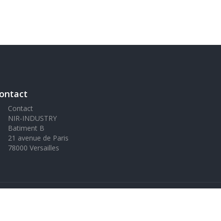
ontact
Contact
NIR-INDUSTRY
Batiment B
21 avenue de Paris
78000 Versailles