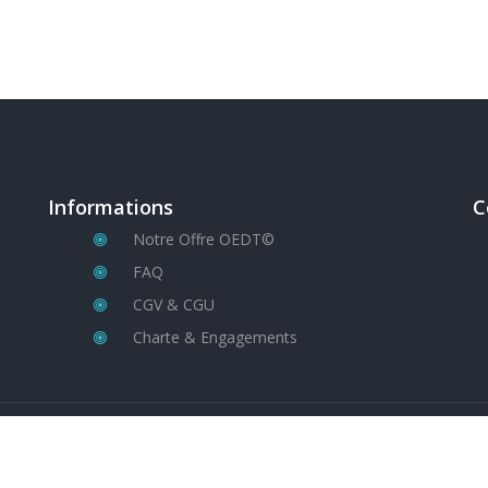
Informations
C
Notre Offre OEDT©
FAQ
CGV & CGU
Charte & Engagements
© Copyright NIR-INDUSTRY