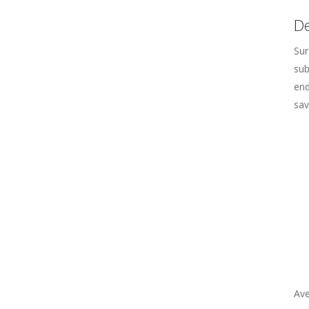
De
Sur
sub
end
sav
Ave