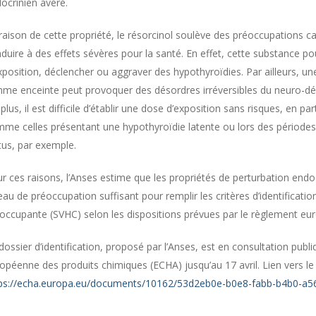
ocrinien avéré.
raison de cette propriété, le résorcinol soulève des préoccupations ca
duire à des effets sévères pour la santé. En effet, cette substance po
xposition, déclencher ou aggraver des hypothyroïdies. Par ailleurs, u
me enceinte peut provoquer des désordres irréversibles du neuro-dév
plus, il est difficile d’établir une dose d’exposition sans risques, en pa
me celles présentant une hypothyroïdie latente ou lors des période
us, par exemple.
r ces raisons, l’Anses estime que les propriétés de perturbation endo
eau de préoccupation suffisant pour remplir les critères d’identific
occupante (SVHC) selon les dispositions prévues par le règlement e
dossier d’identification, proposé par l’Anses, est en consultation publi
opéenne des produits chimiques (ECHA) jusqu’au 17 avril. Lien vers le 
ps://echa.europa.eu/documents/10162/53d2eb0e-b0e8-fabb-b4b0-a