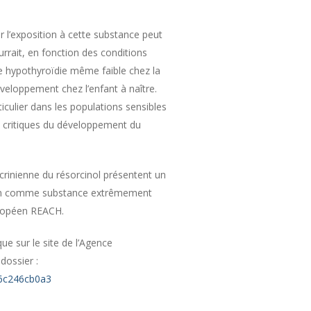
r l’exposition à cette substance peut
urrait, en fonction des conditions
ne hypothyroïdie même faible chez la
eloppement chez l’enfant à naître.
rticulier dans les populations sensibles
s critiques du développement du
crinienne du résorcinol présentent un
ation comme substance extrêmement
uropéen REACH.
que sur le site de l’Agence
dossier :
56c246cb0a3