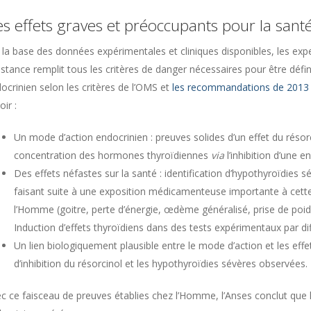
s effets graves et préoccupants pour la san
 la base des données expérimentales et cliniques disponibles, les expe
stance remplit tous les critères de danger nécessaires pour être défi
ocrinien selon les critères de l’OMS et
les recommandations de 2013
oir :
Un mode d’action endocrinien : preuves solides d’un effet du résorc
concentration des hormones thyroïdiennes
via
l’inhibition d’une e
Des effets néfastes sur la santé : identification d’hypothyroïdies s
faisant suite à une exposition médicamenteuse importante à cett
l’Homme (goitre, perte d’énergie, œdème généralisé, prise de poids
Induction d’effets thyroïdiens dans des tests expérimentaux par dif
Un lien biologiquement plausible entre le mode d’action et les effe
d’inhibition du résorcinol et les hypothyroïdies sévères observées.
c ce faisceau de preuves établies chez l’Homme, l’Anses conclut que l