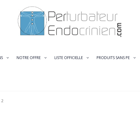
NS
NOTRE OFFRE
LISTE OFFICIELLE
PRODUITS SANS PE
és
Aucun accès
Commande
Comment s’en préserver ?
Conditions gén
s sont-ils dangereux pour la santé?
Entreprises et Industriels
FAQ
Iden
 2
urs endocriniens
Liste (officielle) des perturbateurs endocriniens
Mon 
nté
Nos produits
NOTRE OFFRE
Où trouve-t-on des Perturbateurs En
rbateur endocrinien ?
Risques pour l’homme et l’environnement ?