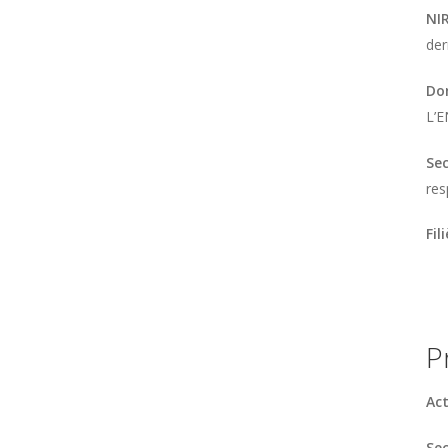
NI
der
Do
L’
Sec
res
Fil
P
Act
Sec