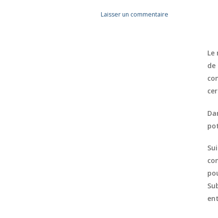
Commentaires
Laisser un commentaire
Le 
de 
co
ce
Dan
pot
Sui
con
pou
Su
ent