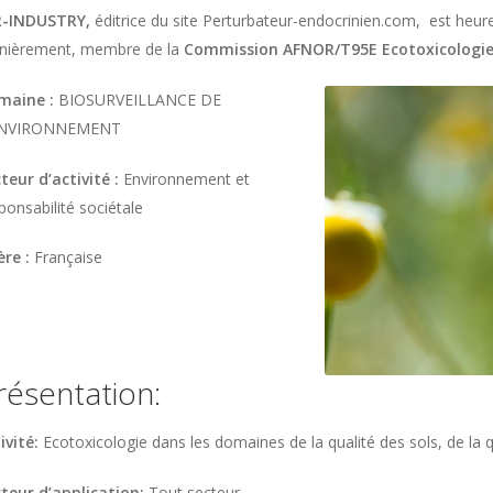
R-INDUSTRY,
éditrice du site Perturbateur-endocrinien.com, est heu
nièrement, membre de la
Commission AFNOR/T95E Ecotoxicologi
maine :
BIOSURVEILLANCE DE
ENVIRONNEMENT
teur d’activité :
Environnement et
ponsabilité sociétale
ière :
Française
résentation:
ivité:
Ecotoxicologie dans les domaines de la qualité des sols, de la q
teur d’application:
Tout secteur.