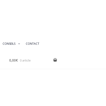
CONSEILS
CONTACT
érales de vente
CONTACT
Contact
0,00€
0 article
tification Plastique
compte
docriniens ?
Panier
Partenaires