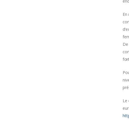
end
En 
con
d’e
fem
De 
com
fœt
Pou
niv
pré
Le 
eur
htt