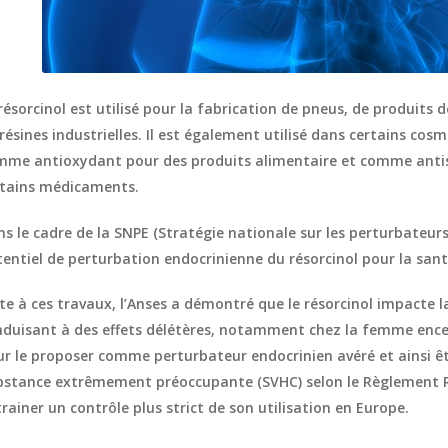
résorcinol est utilisé pour la fabrication de pneus, de produits 
résines industrielles.
Il est également utilisé dans certains cosm
mme antioxydant pour des produits alimentaire et comme antis
rtains médicaments.
s le cadre de la SNPE (Stratégie nationale sur les perturbateurs 
entiel de perturbation endocrinienne du résorcinol pour la san
te à ces travaux, l’Anses a démontré que le résorcinol impacte l
duisant à des effets délétères, notamment chez la femme encein
r le proposer comme perturbateur endocrinien avéré et ainsi êt
bstance extrêmement préoccupante (SVHC) selon le Règlement R
rainer un contrôle plus strict de son utilisation en Europe.